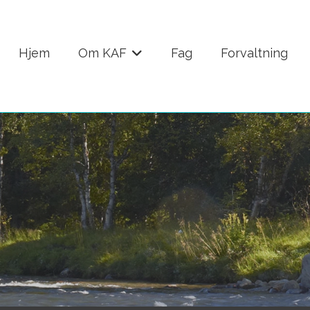
Hjem
Om KAF
Fag
Forvaltning
+